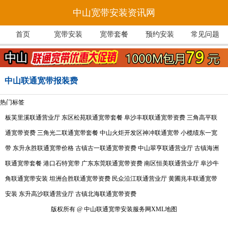
中山宽带安装资讯网
首页
宽带安装
宽带套餐
预约安装
常见问题
中山联通宽带报装费
热门标签
板芙里溪联通营业厅
东区松苑联通宽带套餐
阜沙丰联联通宽带资费
三角高平联
通宽带资费
三角光二联通宽带套餐
中山火炬开发区神冲联通宽带
小榄绩东一宽
带
东升永胜联通宽带价格
古镇古一联通宽带资费
中山翠亨联通营业厅
古镇海洲
联通宽带套餐
港口石特宽带
广东东莞联通宽带资费
南区恒美联通营业厅
阜沙牛
角联通宽带安装
坦洲合胜联通宽带资费
民众沿江联通营业厅
黄圃兆丰联通宽带
安装
东升高沙联通营业厅
古镇北海联通宽带资费
版权所有 @ 中山联通宽带安装服务网
XML地图