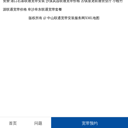
资费
港口石基联通宽带安装
沙溪岚霞联通宽带价格
古镇显龙联通营业厅
小榄竹
源联通宽带价格
阜沙阜东联通宽带套餐
版权所有 @ 中山联通宽带安装服务网
XML地图
首页
问题
宽带预约