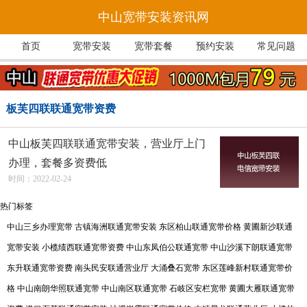
中山宽带安装资讯网
首页
宽带安装
宽带套餐
预约安装
常见问题
板芙四联联通宽带资费
中山板芙四联联通宽带安装，营业厅上门
办理，套餐多资费低
时间：2022-02-24
热门标签
中山三乡办理宽带
古镇海洲联通宽带安装
东区柏山联通宽带价格
黄圃新沙联通
宽带安装
小榄绩西联通宽带资费
中山东凤伯公联通宽带
中山沙溪下朗联通宽带
东升联通宽带资费
南头民安联通营业厅
大涌叠石宽带
东区莲峰新村联通宽带价
格
中山南朗华照联通宽带
中山南区联通宽带
石岐区安栏宽带
黄圃大雁联通宽带