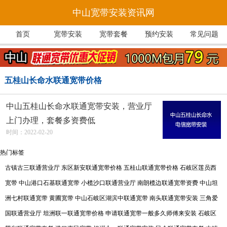
中山宽带安装资讯网
首页
宽带安装
宽带套餐
预约安装
常见问题
五桂山长命水联通宽带价格
中山五桂山长命水联通宽带安装，营业厅
上门办理，套餐多资费低
时间：2022-02-20
热门标签
古镇古三联通营业厅
东区新安联通宽带价格
五桂山联通宽带价格
石岐区莲员西
宽带
中山港口石基联通宽带
小榄沙口联通营业厅
南朗榄边联通宽带资费
中山坦
洲七村联通宽带
黄圃宽带
中山石岐区湖滨中联通宽带
南头联通宽带安装
三角爱
国联通营业厅
坦洲联一联通宽带价格
申请联通宽带一般多久师傅来安装
石岐区