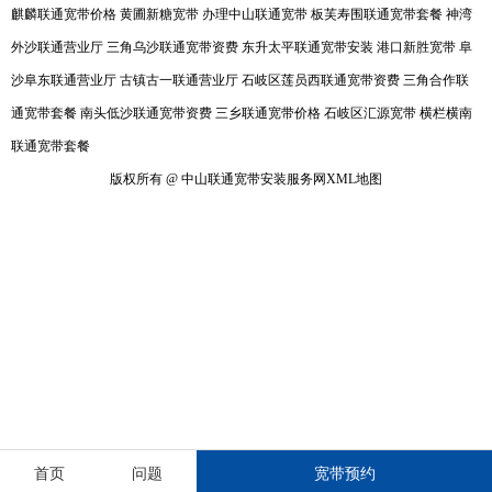
麒麟联通宽带价格
黄圃新糖宽带
办理中山联通宽带
板芙寿围联通宽带套餐
神湾
外沙联通营业厅
三角乌沙联通宽带资费
东升太平联通宽带安装
港口新胜宽带
阜
沙阜东联通营业厅
古镇古一联通营业厅
石岐区莲员西联通宽带资费
三角合作联
通宽带套餐
南头低沙联通宽带资费
三乡联通宽带价格
石岐区汇源宽带
横栏横南
联通宽带套餐
版权所有 @ 中山联通宽带安装服务网
XML地图
首页
问题
宽带预约