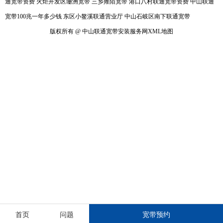
通宽带资费
火炬开发区珊洲宽带
三乡雍陌宽带
港口八村联通宽带资费
中山联通
宽带100兆一年多少钱
东区小鳌溪联通营业厅
中山石岐区南下联通宽带
版权所有 @ 中山联通宽带安装服务网
XML地图
首页
问题
宽带预约