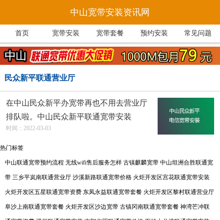
中山宽带安装资讯网
首页
宽带安装
宽带套餐
预约安装
常见问题
民众新平联通营业厅
在中山民众新平办宽带再也不用去营业厅
排队啦。中山民众新平联通宽带安装
时间：2022-03-03
热门标签
中山联通宽带预约流程
无线wifi售后服务怎样
古镇麒麟宽带
中山坦洲合胜联通宽
带
三乡平岚南联通营业厅
沙溪新路联通宽带价格
火炬开发区宫花联通宽带安装
火炬开发区五星联通宽带资费
东凤永益联通宽带套餐
火炬开发区黎村联通营业厅
阜沙上南联通宽带套餐
火炬开发区沙边宽带
古镇冈南联通宽带套餐
神湾芒冲联