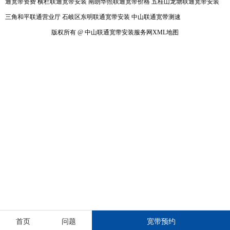
通宽带资费
横栏联通宽带安装
南朗华照联通宽带价格
五桂山龙塘联通宽带安装
三角和平联通营业厅
石岐区东明联通宽带安装
中山联通宽带测速
版权所有 @ 中山联通宽带安装服务网
XML地图
首页
问题
宽带预约