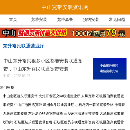
中山宽带安装资讯网
首页
宽带安装
宽带套餐
预约安装
常见问题
东升裕民联通营业厅
中山东升裕民很多小区都能安装联通宽
带，中山东升裕民联通宽带安装
时间：2022-03-02
热门标签
中山南区渡头联通宽带
火炬开发区义学联通营业厅
东凤宽带
石岐区仙湖联通宽
带资费
中山广电网络宽带
坦洲金斗联通营业厅
小榄埒西一联通宽带价格
神湾磨
刀联通宽带资费
东升沥心联通宽带价格
三乡茅湾联通宽带资费
大涌联通宽带在
线预约
石岐区岐乐联通宽带套餐
石岐区莲员东联通宽带资费
石岐区莲兴联通营