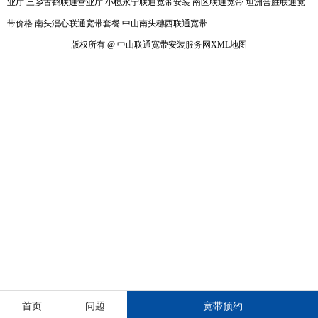
业厅
三乡古鹤联通营业厅
小榄永宁联通宽带安装
南区联通宽带
坦洲合胜联通宽
带价格
南头滘心联通宽带套餐
中山南头穗西联通宽带
版权所有 @ 中山联通宽带安装服务网
XML地图
首页
问题
宽带预约