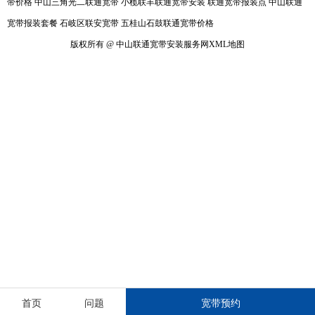
带价格
中山三角光二联通宽带
小榄联丰联通宽带安装
联通宽带报装点
中山联通
宽带报装套餐
石岐区联安宽带
五桂山石鼓联通宽带价格
版权所有 @ 中山联通宽带安装服务网
XML地图
首页
问题
宽带预约