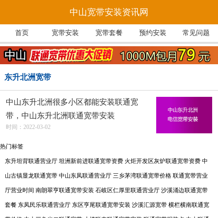
中山宽带安装资讯网
首页
宽带安装
宽带套餐
预约安装
常见问题
东升北洲宽带
中山东升北洲很多小区都能安装联通宽
带，中山东升北洲联通宽带安装
时间：2022-03-02
热门标签
东升坦背联通营业厅
坦洲新前进联通宽带资费
火炬开发区灰炉联通宽带资费
中
山古镇显龙联通宽带
中山东凤联通营业厅
三乡茅湾联通宽带价格
联通宽带营业
厅营业时间
南朗翠亨联通宽带安装
石岐区仁厚里联通营业厅
沙溪涌边联通宽带
套餐
东凤民乐联通营业厅
东区亨尾联通宽带安装
沙溪汇源宽带
横栏横南联通宽