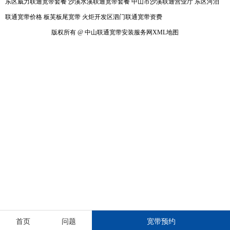
东区威力联通宽带套餐
沙溪水溪联通宽带套餐
中山市沙溪联通营业厅
东区河泊
联通宽带价格
板芙板尾宽带
火炬开发区泗门联通宽带资费
版权所有 @ 中山联通宽带安装服务网
XML地图
首页
问题
宽带预约