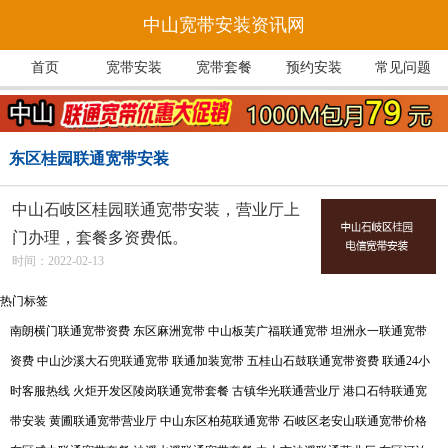
中山宽带安装资讯网
首页
宽带安装
宽带套餐
预约安装
常见问题
东区桂园联通宽带安装
中山石岐区桂园联通宽带安装，营业厅上
门办理，套餐多资费低。
时间：2022-02-13
热门标签
南朗横门联通宽带资费
东区麻洲宽带
中山板芙广福联通宽带
坦洲永一联通宽带
资费
中山沙溪大石兜联通宽带
联通加装宽带
五桂山石鼓联通宽带资费
联通24小
时客服热线
火炬开发区陵岗联通宽带套餐
古镇华光联通营业厅
港口石特联通宽
带安装
黄圃联通宽带营业厅
中山东区柏苑联通宽带
石岐区老安山联通宽带价格