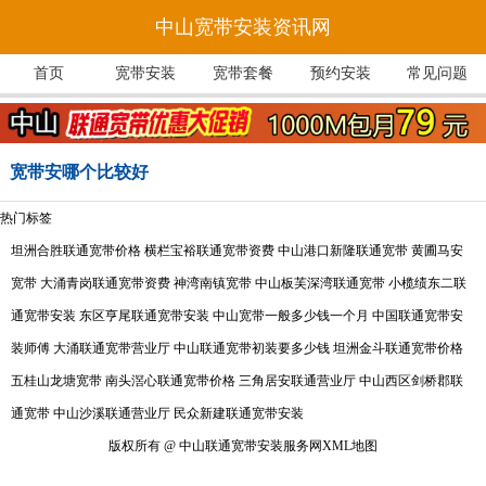
中山宽带安装资讯网
首页
宽带安装
宽带套餐
预约安装
常见问题
宽带安哪个比较好
热门标签
坦洲合胜联通宽带价格
横栏宝裕联通宽带资费
中山港口新隆联通宽带
黄圃马安
宽带
大涌青岗联通宽带资费
神湾南镇宽带
中山板芙深湾联通宽带
小榄绩东二联
通宽带安装
东区亨尾联通宽带安装
中山宽带一般多少钱一个月
中国联通宽带安
装师傅
大涌联通宽带营业厅
中山联通宽带初装要多少钱
坦洲金斗联通宽带价格
五桂山龙塘宽带
南头滘心联通宽带价格
三角居安联通营业厅
中山西区剑桥郡联
通宽带
中山沙溪联通营业厅
民众新建联通宽带安装
版权所有 @ 中山联通宽带安装服务网
XML地图