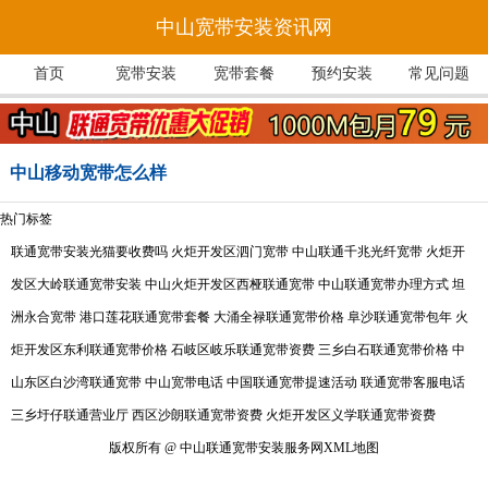
中山宽带安装资讯网
首页
宽带安装
宽带套餐
预约安装
常见问题
中山移动宽带怎么样
热门标签
联通宽带安装光猫要收费吗
火炬开发区泗门宽带
中山联通千兆光纤宽带
火炬开
发区大岭联通宽带安装
中山火炬开发区西桠联通宽带
中山联通宽带办理方式
坦
洲永合宽带
港口莲花联通宽带套餐
大涌全禄联通宽带价格
阜沙联通宽带包年
火
炬开发区东利联通宽带价格
石岐区岐乐联通宽带资费
三乡白石联通宽带价格
中
山东区白沙湾联通宽带
中山宽带电话
中国联通宽带提速活动
联通宽带客服电话
三乡圩仔联通营业厅
西区沙朗联通宽带资费
火炬开发区义学联通宽带资费
版权所有 @ 中山联通宽带安装服务网
XML地图